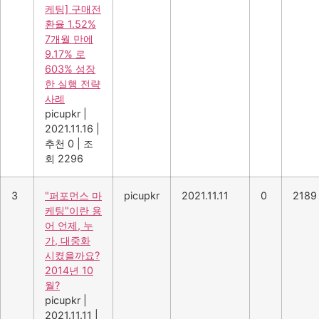
케팅] 구매전
환율 1.52%
7개월 만에
9.17% 로
603% 성장
한 실행 전략
사례
picupkr
|
2021.11.16
|
추천 0
|
조
회 2296
3
"퍼포먼스 마
picupkr
2021.11.11
0
2189
케팅"이란 용
어 언제, 누
가, 대중화
시켰을까요?
2014년 10
월?
picupkr
|
2021.11.11
|