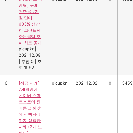
케팅] 구매
전환율 7개
월 만에
603% 성장
한 브랜드의
주문금액 추
이 차트 공개
picupkr
|
2021.12.08
|
추천 0
|
조
회 1992
6
[성공 사례]
picupkr
2021.12.02
0
3459
7개월만에
네이버 스마
트스토어 판
매등급 씨앗
에서 빅파워
까지 성장한
사례 (2개 브
랜드)