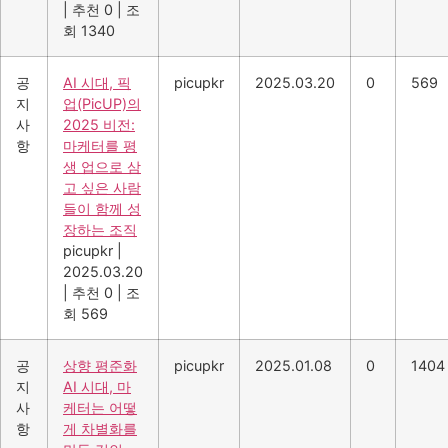
|
추천 0
|
조
회 1340
공
AI 시대, 픽
picupkr
2025.03.20
0
569
지
업(PicUP)의
사
2025 비전:
항
마케터를 평
생 업으로 삼
고 싶은 사람
들이 함께 성
장하는 조직
picupkr
|
2025.03.20
|
추천 0
|
조
회 569
공
상향 평준화
picupkr
2025.01.08
0
1404
지
AI 시대, 마
사
케터는 어떻
항
게 차별화를