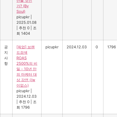
만들 것인
가? (By
Soul)
picupkr
|
2025.01.08
|
추천 0
|
조
회 1404
공
[픽업] 브랜
picupkr
2024.12.03
0
1796
지
드검색
사
ROAS
항
2500%의 비
밀 - 10년 만
의 마케터 대
상 강연 (/w
이없스)
picupkr
|
2024.12.03
|
추천 0
|
조
회 1796