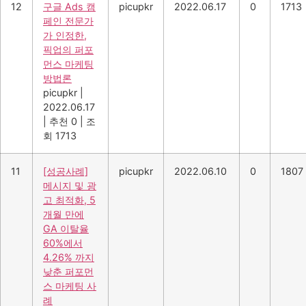
12
구글 Ads 캠
picupkr
2022.06.17
0
1713
페인 전문가
가 인정한,
픽업의 퍼포
먼스 마케팅
방법론
picupkr
|
2022.06.17
|
추천 0
|
조
회 1713
11
[성공사례]
picupkr
2022.06.10
0
1807
메시지 및 광
고 최적화, 5
개월 만에
GA 이탈율
60%에서
4.26% 까지
낮춘 퍼포먼
스 마케팅 사
례