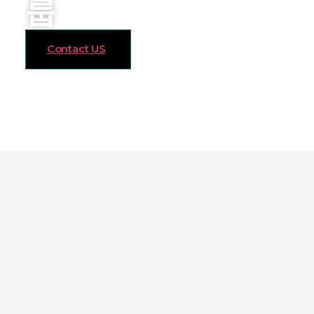
룹
Contact US