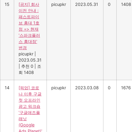
15
[공지] 회사
picupkr
2023.05.31
0
1408
이전 안내 :
패스트파이
브 홍대 1호
점 => 현재
'스파크플러
스 홍대점'
변경
picupkr
|
2023.05.31
|
추천 0
|
조
회 1408
14
[픽업] 코로
picupkr
2023.03.08
0
1676
나 이후 구글
첫 오프라인
광고 워크숍
'구글애즈플
래닛
(Google
Ads Planet)'