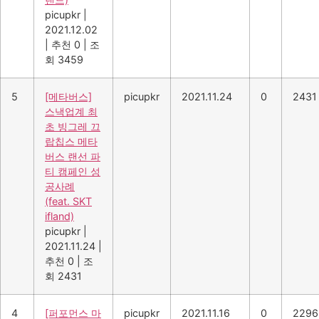
picupkr
|
2021.12.02
|
추천 0
|
조
회 3459
5
[메타버스]
picupkr
2021.11.24
0
2431
스낵업계 최
초 빙그레 끄
랍칩스 메타
버스 랜선 파
티 캠페인 성
공사례
(feat. SKT
ifland)
picupkr
|
2021.11.24
|
추천 0
|
조
회 2431
4
[퍼포먼스 마
picupkr
2021.11.16
0
2296