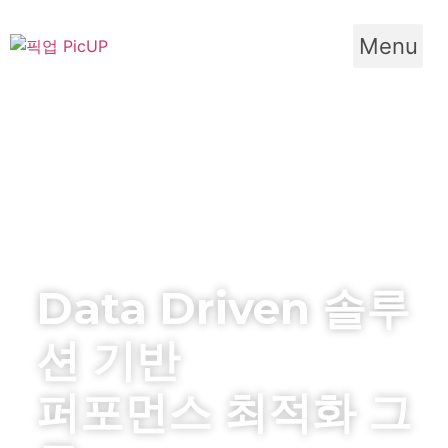
Skip
to
Menu
content
GLOBAL MARKETING
PERFORMANCE GROUP
Data Driven 솔루
션 기반
퍼포먼스 최적화 그